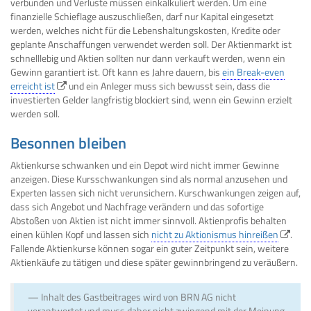
verbunden und Verluste müssen einkalkuliert werden. Um eine
finanzielle Schieflage auszuschließen, darf nur Kapital eingesetzt
werden, welches nicht für die Lebenshaltungskosten, Kredite oder
geplante Anschaffungen verwendet werden soll. Der Aktienmarkt ist
schnelllebig und Aktien sollten nur dann verkauft werden, wenn ein
Gewinn garantiert ist. Oft kann es Jahre dauern, bis
ein Break-even
erreicht ist
und ein Anleger muss sich bewusst sein, dass die
investierten Gelder langfristig blockiert sind, wenn ein Gewinn erzielt
werden soll.
Besonnen bleiben
Aktienkurse schwanken und ein Depot wird nicht immer Gewinne
anzeigen. Diese Kursschwankungen sind als normal anzusehen und
Experten lassen sich nicht verunsichern. Kurschwankungen zeigen auf,
dass sich Angebot und Nachfrage verändern und das sofortige
Abstoßen von Aktien ist nicht immer sinnvoll. Aktienprofis behalten
einen kühlen Kopf und lassen sich
nicht zu Aktionismus hinreißen
.
Fallende Aktienkurse können sogar ein guter Zeitpunkt sein, weitere
Aktienkäufe zu tätigen und diese später gewinnbringend zu veräußern.
Inhalt des Gastbeitrages wird von BRN AG nicht
verantwortet und muss daher nicht zwingend mit der Meinung