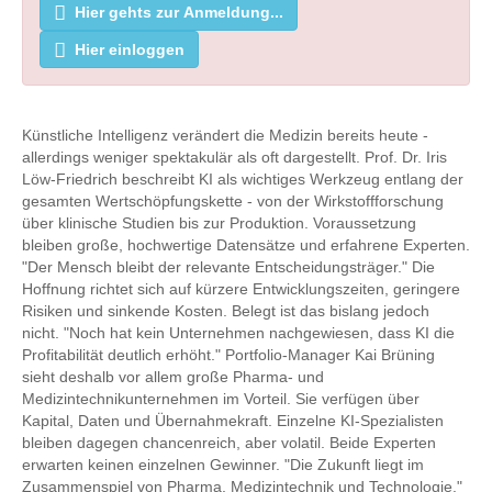
Hier gehts zur Anmeldung...
Hier einloggen
Künstliche Intelligenz verändert die Medizin bereits heute -
allerdings weniger spektakulär als oft dargestellt. Prof. Dr. Iris
Löw-Friedrich beschreibt KI als wichtiges Werkzeug entlang der
gesamten Wertschöpfungskette - von der Wirkstoffforschung
über klinische Studien bis zur Produktion. Voraussetzung
bleiben große, hochwertige Datensätze und erfahrene Experten.
"Der Mensch bleibt der relevante Entscheidungsträger." Die
Hoffnung richtet sich auf kürzere Entwicklungszeiten, geringere
Risiken und sinkende Kosten. Belegt ist das bislang jedoch
nicht. "Noch hat kein Unternehmen nachgewiesen, dass KI die
Profitabilität deutlich erhöht." Portfolio-Manager Kai Brüning
sieht deshalb vor allem große Pharma- und
Medizintechnikunternehmen im Vorteil. Sie verfügen über
Kapital, Daten und Übernahmekraft. Einzelne KI-Spezialisten
bleiben dagegen chancenreich, aber volatil. Beide Experten
erwarten keinen einzelnen Gewinner. "Die Zukunft liegt im
Zusammenspiel von Pharma, Medizintechnik und Technologie."