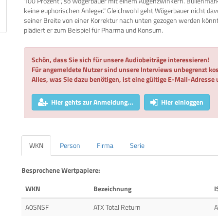
100 Prozent", so Wögerbauer mit einem Augenzwinkern. Bullenmärkt
keine euphorischen Anleger." Gleichwohl geht Wögerbauer nicht dav
seiner Breite von einer Korrektur nach unten gezogen werden könn
plädiert er zum Beispiel für Pharma und Konsum.
Schön, dass Sie sich für unsere Audiobeiträge interessieren!
Für angemeldete Nutzer sind unsere Interviews unbegrenzt kos
Alles, was Sie dazu benötigen, ist eine gültige E-Mail-Adresse
Hier gehts zur Anmeldung...
Hier einloggen
WKN
Person
Firma
Serie
Besprochene Wertpapiere:
WKN
Bezeichnung
I
A0SNSF
ATX Total Return
A