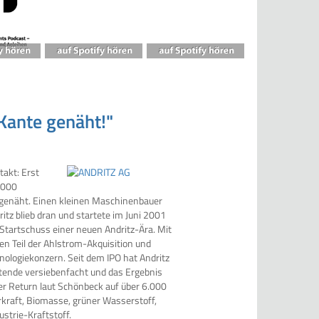
 Kante genäht!"
takt: Erst
2000
 genäht. Einen kleinen Maschinenbauer
itz blieb dran und startete im Juni 2001
 Startschuss einer neuen Andritz-Ära. Mit
n Teil der Ahlstrom-Akquisition und
ologiekonzern. Seit dem IPO hat Andritz
itende versiebenfacht und das Ergebnis
er Return laut Schönbeck auf über 6.000
erkraft, Biomasse, grüner Wasserstoff,
strie-Kraftstoff.