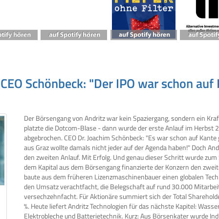
- CEO Schönbeck: "Der IPO war schon auf
Der Börsengang von Andritz war kein Spaziergang, sondern ein Kraf
platzte die Dotcom-Blase - dann wurde der erste Anlauf im Herbst 
abgebrochen. CEO Dr. Joachim Schönbeck: "Es war schon auf Kante
aus Graz wollte damals nicht jeder auf der Agenda haben!" Doch Andr
den zweiten Anlauf. Mit Erfolg. Und genau dieser Schritt wurde zum
dem Kapital aus dem Börsengang finanzierte der Konzern den zweite
baute aus dem früheren Lizenzmaschinenbauer einen globalen Techn
den Umsatz verachtfacht, die Belegschaft auf rund 30.000 Mitarbe
versechzehnfacht. Für Aktionäre summiert sich der Total Sharehold
%. Heute liefert Andritz Technologien für das nächste Kapitel: Wass
Elektrobleche und Batterietechnik. Kurz: Aus Börsenkater wurde Indu