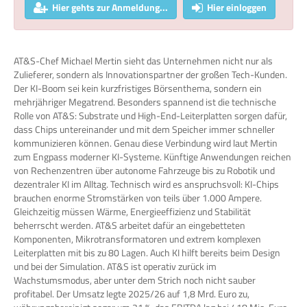
Hier gehts zur Anmeldung...
Hier einloggen
AT&S-Chef Michael Mertin sieht das Unternehmen nicht nur als
Zulieferer, sondern als Innovationspartner der großen Tech-Kunden.
Der KI-Boom sei kein kurzfristiges Börsenthema, sondern ein
mehrjähriger Megatrend. Besonders spannend ist die technische
Rolle von AT&S: Substrate und High-End-Leiterplatten sorgen dafür,
dass Chips untereinander und mit dem Speicher immer schneller
kommunizieren können. Genau diese Verbindung wird laut Mertin
zum Engpass moderner KI-Systeme. Künftige Anwendungen reichen
von Rechenzentren über autonome Fahrzeuge bis zu Robotik und
dezentraler KI im Alltag. Technisch wird es anspruchsvoll: KI-Chips
brauchen enorme Stromstärken von teils über 1.000 Ampere.
Gleichzeitig müssen Wärme, Energieeffizienz und Stabilität
beherrscht werden. AT&S arbeitet dafür an eingebetteten
Komponenten, Mikrotransformatoren und extrem komplexen
Leiterplatten mit bis zu 80 Lagen. Auch KI hilft bereits beim Design
und bei der Simulation. AT&S ist operativ zurück im
Wachstumsmodus, aber unter dem Strich noch nicht sauber
profitabel. Der Umsatz legte 2025/26 auf 1,8 Mrd. Euro zu,