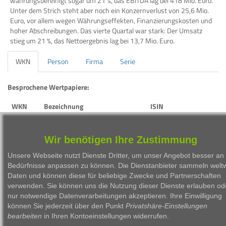
währungsbereinigt sogar um 21 %, das EBITDA lag bei 418 Mio. Euro.
Unter dem Strich steht aber noch ein Konzernverlust von 25,6 Mio.
Euro, vor allem wegen Währungseffekten, Finanzierungskosten und
hoher Abschreibungen. Das vierte Quartal war stark: Der Umsatz
stieg um 21 %, das Nettoergebnis lag bei 13,7 Mio. Euro.
WKN
Person
Firma
Serie
Besprochene Wertpapiere:
WKN
Bezeichnung
ISIN
922230
AT&S AUSTRIA TECHNOLOGIE &
AT0000969985
SYSTEMTECHNIK AG
Wir benötigen Ihre Zustimmung
Unsere Webseite nutzt Dienste Dritter, um unser Angebot besser an 
Bedürfnisse anpassen zu können. Die Dienstanbieter sammeln weltw
Daten und können diese für beliebige Zwecke und Partnerschaften
verwenden. Sie können uns die Nutzung dieser Dienste erlauben od
nur notwendige Datenverarbeitungen akzeptieren. Ihre Einwilligung
1999 - 2026 Börsen Radio Network AG
können Sie jederzeit über den Punkt
Privatshäre-Einstellungen
bearbeiten
in Ihren Kontoeinstellungen widerrufen.