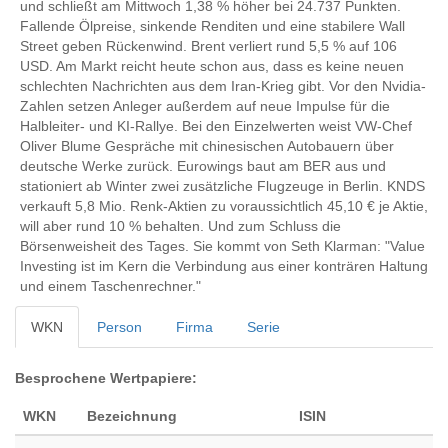
und schließt am Mittwoch 1,38 % höher bei 24.737 Punkten.
Fallende Ölpreise, sinkende Renditen und eine stabilere Wall
Street geben Rückenwind. Brent verliert rund 5,5 % auf 106
USD. Am Markt reicht heute schon aus, dass es keine neuen
schlechten Nachrichten aus dem Iran-Krieg gibt. Vor den Nvidia-
Zahlen setzen Anleger außerdem auf neue Impulse für die
Halbleiter- und KI-Rallye. Bei den Einzelwerten weist VW-Chef
Oliver Blume Gespräche mit chinesischen Autobauern über
deutsche Werke zurück. Eurowings baut am BER aus und
stationiert ab Winter zwei zusätzliche Flugzeuge in Berlin. KNDS
verkauft 5,8 Mio. Renk-Aktien zu voraussichtlich 45,10 € je Aktie,
will aber rund 10 % behalten. Und zum Schluss die
Börsenweisheit des Tages. Sie kommt von Seth Klarman: "Value
Investing ist im Kern die Verbindung aus einer konträren Haltung
und einem Taschenrechner."
WKN
Person
Firma
Serie
Besprochene Wertpapiere:
WKN
Bezeichnung
ISIN