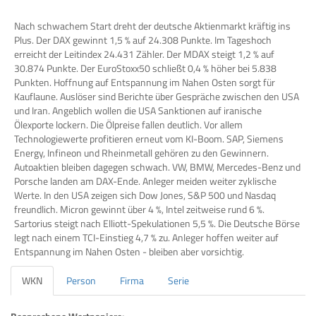
Nach schwachem Start dreht der deutsche Aktienmarkt kräftig ins
Plus. Der DAX gewinnt 1,5 % auf 24.308 Punkte. Im Tageshoch
erreicht der Leitindex 24.431 Zähler. Der MDAX steigt 1,2 % auf
30.874 Punkte. Der EuroStoxx50 schließt 0,4 % höher bei 5.838
Punkten. Hoffnung auf Entspannung im Nahen Osten sorgt für
Kauflaune. Auslöser sind Berichte über Gespräche zwischen den USA
und Iran. Angeblich wollen die USA Sanktionen auf iranische
Ölexporte lockern. Die Ölpreise fallen deutlich. Vor allem
Technologiewerte profitieren erneut vom KI-Boom. SAP, Siemens
Energy, Infineon und Rheinmetall gehören zu den Gewinnern.
Autoaktien bleiben dagegen schwach. VW, BMW, Mercedes-Benz und
Porsche landen am DAX-Ende. Anleger meiden weiter zyklische
Werte. In den USA zeigen sich Dow Jones, S&P 500 und Nasdaq
freundlich. Micron gewinnt über 4 %, Intel zeitweise rund 6 %.
Sartorius steigt nach Elliott-Spekulationen 5,5 %. Die Deutsche Börse
legt nach einem TCI-Einstieg 4,7 % zu. Anleger hoffen weiter auf
Entspannung im Nahen Osten - bleiben aber vorsichtig.
WKN
Person
Firma
Serie