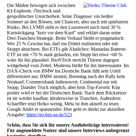
Die Märkte bewegen sich zwischen
KI-Euphorie, Ölschock und
geopolitischer Unsicherheit. Seine Diagnose: ein heißer
Sommer an den Börsen, mit Chancen, aber auch mit spürbarem
Risiko. Bei LVMH sieht er den Luxuswert nach rund 30 %
Kursrückgang "kurz vor dem Kauf" und erklärt daran seine
Drei-Tranchen-Strategie. Beim Verkauf bleibt er pragmatisch:
Wer 25 % Gewinn hat, darf ein Drittel realisieren oder mit
Stopps absichern. Bei ETFs gilt Ähnliches: Manuelas Batterie-
ETF ist mit +70 % stark gelaufen, ein Stopp bei etwa +60 %
wäre für ihn plausibel. BioNTech streicht Thieme dagegen
weitgehend vom Zettel, Moderna bleibt für ihn interessanter. Im
DAX-Check von BMW bis Deutsche Bank fällt sein Urteil
differenziert aus: BMW neutral, Brenntag nach der Rally kein
Neukauf, Commerzbank haltenswert, Continental nur mit
Stopp, Daimler Truck möglich, aber kein Top-Favorit. Klar
positiv wird er bei der Deutschen Bank: Nach dem Rücksetzer
ist sie wieder kaufbar, idealerweise in Tranchen. Außerdem:
Schaeffler reizt Heiko wenig, Meta ist ihm aktuell zu teuer,
Google findet er spannender. Hier geht es direkt zur aktuellen
Ausgabe:
https://go.brn-ag.de/523
Schön, dass Sie sich für unsere Audiobeiträge interessieren!
Für angemeldete Nutzer sind unsere Interviews unbegrenzt
kostenlos abrufbar.