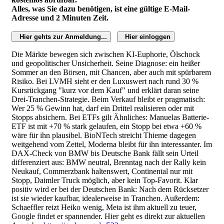
Alles, was Sie dazu benötigen, ist eine gültige E-Mail-
Adresse und 2 Minuten Zeit.
Hier gehts zur Anmeldung...
Hier einloggen
Die Märkte bewegen sich zwischen KI-Euphorie, Ölschock
und geopolitischer Unsicherheit. Seine Diagnose: ein heißer
Sommer an den Börsen, mit Chancen, aber auch mit spürbarem
Risiko. Bei LVMH sieht er den Luxuswert nach rund 30 %
Kursrückgang "kurz vor dem Kauf" und erklärt daran seine
Drei-Tranchen-Strategie. Beim Verkauf bleibt er pragmatisch:
Wer 25 % Gewinn hat, darf ein Drittel realisieren oder mit
Stopps absichern. Bei ETFs gilt Ähnliches: Manuelas Batterie-
ETF ist mit +70 % stark gelaufen, ein Stopp bei etwa +60 %
wäre für ihn plausibel. BioNTech streicht Thieme dagegen
weitgehend vom Zettel, Moderna bleibt für ihn interessanter. Im
DAX-Check von BMW bis Deutsche Bank fällt sein Urteil
differenziert aus: BMW neutral, Brenntag nach der Rally kein
Neukauf, Commerzbank haltenswert, Continental nur mit
Stopp, Daimler Truck möglich, aber kein Top-Favorit. Klar
positiv wird er bei der Deutschen Bank: Nach dem Rücksetzer
ist sie wieder kaufbar, idealerweise in Tranchen. Außerdem:
Schaeffler reizt Heiko wenig, Meta ist ihm aktuell zu teuer,
Google findet er spannender. Hier geht es direkt zur aktuellen