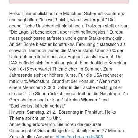
Heiko Thieme blickt auf die Münchner Sicherheitskonferenz
und sagt offen: "Ich weiß nicht, wie es weitergeht." Die
geopolitische Unsicherheit bleibt hoch. Trotzdem stellt er klar:
"Die Lage ist bescheiden, aber nicht hoffnungslos." Europa
muss geschlossen auftreten und eigene Stärke entwickeln.
An der Börse bleibt er konstruktiv. Februar gilt statistisch als
schwach. Dennoch laufen die Märkte stabil. Über 70 % der
Unternehmen liefern bessere Ergebnisse als erwartet. Der
DAX befindet sich im Hoffnungslauf. Eine deutliche Korrektur
von 10-15 % erwartet Thieme eher im Sommer. Zum
Jahresende sieht er höhere Kurse. Für die USA rechnet er
mit 2-3 % Wachstum. Grund ist der Konsum. "Wenn man
einem Menschen 2.000 Dollar in die Tasche steckt, gibt er
die aus." Die Steuerrückzahlungen treiben die Nachfrage. Zu
Gerresheimer sagt er klar: "Ist keine Wirecard" und
"Buchverlust ist kein Verlust."
Hinweis: Samstag, 21.2., Börsentag in Frankfurt. Heiko
Thieme spricht um 15 Uhr.
Anmeldung erforderlich. Sie hören die gekürzte
Clubausgabe! Gesamtlänge für Clubmitglieder: 77 Minuten.
Zur aktuellen Ausgabe:
https://go.brn-ag.de/505