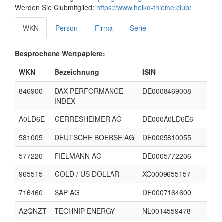
Werden Sie Clubmitglied:
https://www.heiko-thieme.club/
WKN
Person
Firma
Serie
Besprochene Wertpapiere:
WKN
Bezeichnung
ISIN
846900
DAX PERFORMANCE-
DE0008469008
INDEX
A0LD6E
GERRESHEIMER AG
DE000A0LD6E6
581005
DEUTSCHE BOERSE AG
DE0005810055
577220
FIELMANN AG
DE0005772206
965515
GOLD / US DOLLAR
XC0009655157
716460
SAP AG
DE0007164600
A2QNZT
TECHNIP ENERGY
NL0014559478