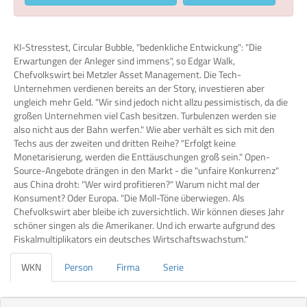
KI-Stresstest, Circular Bubble, "bedenkliche Entwickung": "Die
Erwartungen der Anleger sind immens", so Edgar Walk,
Chefvolkswirt bei Metzler Asset Management. Die Tech-
Unternehmen verdienen bereits an der Story, investieren aber
ungleich mehr Geld. "Wir sind jedoch nicht allzu pessimistisch, da die
großen Unternehmen viel Cash besitzen. Turbulenzen werden sie
also nicht aus der Bahn werfen." Wie aber verhält es sich mit den
Techs aus der zweiten und dritten Reihe? "Erfolgt keine
Monetarisierung, werden die Enttäuschungen groß sein." Open-
Source-Angebote drängen in den Markt - die "unfaire Konkurrenz"
aus China droht: "Wer wird profitieren?" Warum nicht mal der
Konsument? Oder Europa. "Die Moll-Töne überwiegen. Als
Chefvolkswirt aber bleibe ich zuversichtlich. Wir können dieses Jahr
schöner singen als die Amerikaner. Und ich erwarte aufgrund des
Fiskalmultiplikators ein deutsches Wirtschaftswachstum."
WKN
Person
Firma
Serie