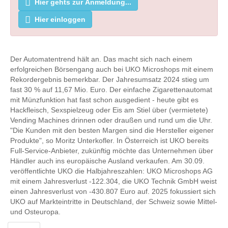
Hier gehts zur Anmeldung...
Hier einloggen
Der Automatentrend hält an. Das macht sich nach einem
erfolgreichen Börsengang auch bei UKO Microshops mit einem
Rekordergebnis bemerkbar. Der Jahresumsatz 2024 stieg um
fast 30 % auf 11,67 Mio. Euro. Der einfache Zigarettenautomat
mit Münzfunktion hat fast schon ausgedient - heute gibt es
Hackfleisch, Sexspielzeug oder Eis am Stiel über (vermietete)
Vending Machines drinnen oder draußen und rund um die Uhr.
"Die Kunden mit den besten Margen sind die Hersteller eigener
Produkte", so Moritz Unterkofler. In Österreich ist UKO bereits
Full-Service-Anbieter, zukünftig möchte das Unternehmen über
Händler auch ins europäische Ausland verkaufen. Am 30.09.
veröffentlichte UKO die Halbjahreszahlen: UKO Microshops AG
mit einem Jahresverlust -122.304, die UKO Technik GmbH weist
einen Jahresverlust von -430.807 Euro auf. 2025 fokussiert sich
UKO auf Markteintritte in Deutschland, der Schweiz sowie Mittel-
und Osteuropa.