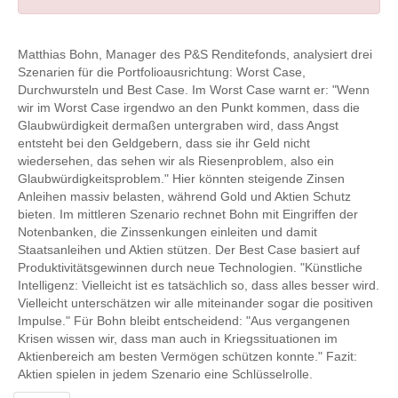
Matthias Bohn, Manager des P&S Renditefonds, analysiert drei
Szenarien für die Portfolioausrichtung: Worst Case,
Durchwursteln und Best Case. Im Worst Case warnt er: "Wenn
wir im Worst Case irgendwo an den Punkt kommen, dass die
Glaubwürdigkeit dermaßen untergraben wird, dass Angst
entsteht bei den Geldgebern, dass sie ihr Geld nicht
wiedersehen, das sehen wir als Riesenproblem, also ein
Glaubwürdigkeitsproblem." Hier könnten steigende Zinsen
Anleihen massiv belasten, während Gold und Aktien Schutz
bieten. Im mittleren Szenario rechnet Bohn mit Eingriffen der
Notenbanken, die Zinssenkungen einleiten und damit
Staatsanleihen und Aktien stützen. Der Best Case basiert auf
Produktivitätsgewinnen durch neue Technologien. "Künstliche
Intelligenz: Vielleicht ist es tatsächlich so, dass alles besser wird.
Vielleicht unterschätzen wir alle miteinander sogar die positiven
Impulse." Für Bohn bleibt entscheidend: "Aus vergangenen
Krisen wissen wir, dass man auch in Kriegssituationen im
Aktienbereich am besten Vermögen schützen konnte." Fazit:
Aktien spielen in jedem Szenario eine Schlüsselrolle.