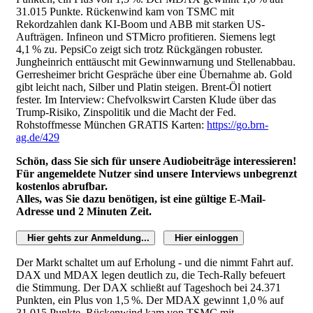
31.015 Punkte. Rückenwind kam von TSMC mit
Rekordzahlen dank KI-Boom und ABB mit starken US-
Aufträgen. Infineon und STMicro profitieren. Siemens legt
4,1 % zu. PepsiCo zeigt sich trotz Rückgängen robuster.
Jungheinrich enttäuscht mit Gewinnwarnung und Stellenabbau.
Gerresheimer bricht Gespräche über eine Übernahme ab. Gold
gibt leicht nach, Silber und Platin steigen. Brent-Öl notiert
fester. Im Interview: Chefvolkswirt Carsten Klude über das
Trump-Risiko, Zinspolitik und die Macht der Fed.
Rohstoffmesse München GRATIS Karten:
https://go.brn-
ag.de/429
Schön, dass Sie sich für unsere Audiobeiträge interessieren!
Für angemeldete Nutzer sind unsere Interviews unbegrenzt
kostenlos abrufbar.
Alles, was Sie dazu benötigen, ist eine gültige E-Mail-
Adresse und 2 Minuten Zeit.
Hier gehts zur Anmeldung...
Hier einloggen
Der Markt schaltet um auf Erholung - und die nimmt Fahrt auf.
DAX und MDAX legen deutlich zu, die Tech-Rally befeuert
die Stimmung. Der DAX schließt auf Tageshoch bei 24.371
Punkten, ein Plus von 1,5 %. Der MDAX gewinnt 1,0 % auf
31.015 Punkte. Rückenwind kam von TSMC mit