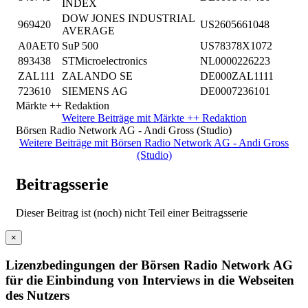
INDEX
DOW JONES INDUSTRIAL
969420
US2605661048
AVERAGE
A0AET0
SuP 500
US78378X1072
893438
STMicroelectronics
NL0000226223
ZAL111
ZALANDO SE
DE000ZAL1111
723610
SIEMENS AG
DE0007236101
Märkte ++ Redaktion
Weitere Beiträge mit Märkte ++ Redaktion
Börsen Radio Network AG - Andi Gross (Studio)
Weitere Beiträge mit Börsen Radio Network AG - Andi Gross
(Studio)
Beitragsserie
Dieser Beitrag ist (noch) nicht Teil einer Beitragsserie
×
Lizenzbedingungen der Börsen Radio Network AG
für die Einbindung von Interviews in die Webseiten
des Nutzers