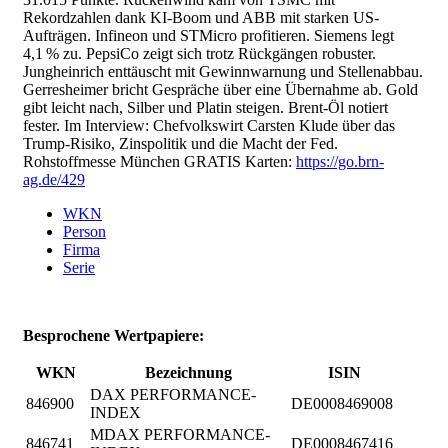
Rekordzahlen dank KI-Boom und ABB mit starken US-
Aufträgen. Infineon und STMicro profitieren. Siemens legt
4,1 % zu. PepsiCo zeigt sich trotz Rückgängen robuster.
Jungheinrich enttäuscht mit Gewinnwarnung und Stellenabbau.
Gerresheimer bricht Gespräche über eine Übernahme ab. Gold
gibt leicht nach, Silber und Platin steigen. Brent-Öl notiert
fester. Im Interview: Chefvolkswirt Carsten Klude über das
Trump-Risiko, Zinspolitik und die Macht der Fed.
Rohstoffmesse München GRATIS Karten:
https://go.brn-
ag.de/429
WKN
Person
Firma
Serie
Besprochene Wertpapiere:
WKN
Bezeichnung
ISIN
DAX PERFORMANCE-
846900
DE0008469008
INDEX
MDAX PERFORMANCE-
846741
DE0008467416