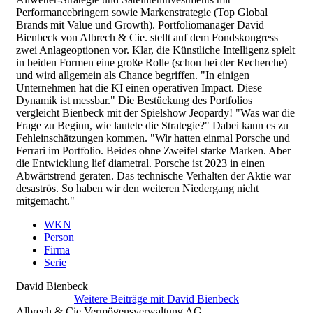
Performancebringern sowie Markenstrategie (Top Global
Brands mit Value und Growth). Portfoliomanager David
Bienbeck von Albrech & Cie. stellt auf dem Fondskongress
zwei Anlageoptionen vor. Klar, die Künstliche Intelligenz spielt
in beiden Formen eine große Rolle (schon bei der Recherche)
und wird allgemein als Chance begriffen. "In einigen
Unternehmen hat die KI einen operativen Impact. Diese
Dynamik ist messbar." Die Bestückung des Portfolios
vergleicht Bienbeck mit der Spielshow Jeopardy! "Was war die
Frage zu Beginn, wie lautete die Strategie?" Dabei kann es zu
Fehleinschätzungen kommen. "Wir hatten einmal Porsche und
Ferrari im Portfolio. Beides ohne Zweifel starke Marken. Aber
die Entwicklung lief diametral. Porsche ist 2023 in einen
Abwärtstrend geraten. Das technische Verhalten der Aktie war
desaströs. So haben wir den weiteren Niedergang nicht
mitgemacht."
WKN
Person
Firma
Serie
David Bienbeck
Weitere Beiträge mit David Bienbeck
Albrech & Cie Vermögensverwaltung AG