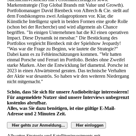
Markenstrategie (Top Global Brands mit Value und Growth).
Portfoliomanager David Bienbeck von Albrech & Cie. stellt auf
dem Fondskongress zwei Anlageoptionen vor. Klar, die
Künstliche Intelligenz spielt in beiden Formen eine große Rolle
(schon bei der Recherche) und wird allgemein als Chance
begriffen. "In einigen Unternehmen hat die KI einen operativen
Impact. Diese Dynamik ist messbar." Die Bestückung des
Portfolios vergleicht Bienbeck mit der Spielshow Jeopardy!
"Was war die Frage zu Beginn, wie lautete die Strategie?"
Dabei kann es zu Fehleinschätzungen kommen. "Wir hatten
einmal Porsche und Ferrari im Portfolio. Beides ohne Zweifel
starke Marken. Aber die Entwicklung lief diametral. Porsche ist
2023 in einen Abwärtstrend geraten. Das technische Verhalten
der Aktie war desaströs. So haben wir den weiteren Niedergang
nicht mitgemacht."
Schön, dass Sie sich für unsere Audiobeiträge interessieren!
Für angemeldete Nutzer sind unsere Interviews unbegrenzt
kostenlos abrufbar.
Alles, was Sie dazu benötigen, ist eine gültige E-Mail-
Adresse und 2 Minuten Zeit.
Hier gehts zur Anmeldung...
Hier einloggen
Allwetter-Strategie und Satelliteninvestments mit