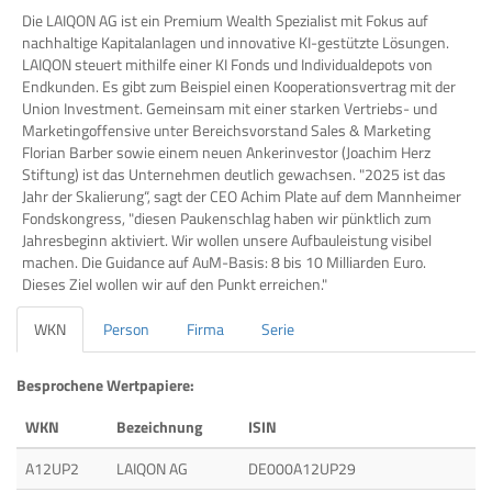
Die LAIQON AG ist ein Premium Wealth Spezialist mit Fokus auf
nachhaltige Kapitalanlagen und innovative KI-gestützte Lösungen.
LAIQON steuert mithilfe einer KI Fonds und Individualdepots von
Endkunden. Es gibt zum Beispiel einen Kooperationsvertrag mit der
Union Investment. Gemeinsam mit einer starken Vertriebs- und
Marketingoffensive unter Bereichsvorstand Sales & Marketing
Florian Barber sowie einem neuen Ankerinvestor (Joachim Herz
Stiftung) ist das Unternehmen deutlich gewachsen. "2025 ist das
Jahr der Skalierung“, sagt der CEO Achim Plate auf dem Mannheimer
Fondskongress, "diesen Paukenschlag haben wir pünktlich zum
Jahresbeginn aktiviert. Wir wollen unsere Aufbauleistung visibel
machen. Die Guidance auf AuM-Basis: 8 bis 10 Milliarden Euro.
Dieses Ziel wollen wir auf den Punkt erreichen."
WKN
Person
Firma
Serie
Besprochene Wertpapiere:
WKN
Bezeichnung
ISIN
A12UP2
LAIQON AG
DE000A12UP29