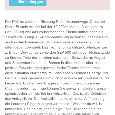
Hier einloggen
Der DAX ist wieder in Richtung Rekorde unterwegs. China sei
Dank. Er steht wieder bei der 19.000er-Marke. Auch gestern
(Mo. 23.09) war das vorherrschende Thema immer noch die
Zinswende. Einige US-Notenbanker signalisierten, dass die Fed
auch in den kommenden Monaten weiteren Zinssenkungen
offen gegenübersteht. Das reichte, um wichtige US-Indizes wie
z. B. den Dow Jones sowie den S&P 500 auf neue Höchststände
zu hieven. Trotz der üblichen saisonalen Schwäche im August
und September haben die Börsen in diesem Jahr überraschend
positive Entwicklungen gezeigt. Heiko Thieme betont, dass
diese Situation einzigartig ist. "Was haben Siemens Energy und
Daimler Truck gemeinsam?" - Ich fokussiere mich auf Werte, die
keiner will. Und je mehr Fragen ich bekomme von unseren
Clubmitgliedern, ach, wie können Sie sowas empfehlen, umso
optimistischer bin ich. Ich bin Antizykliker. Das ist die Definition
des Antizyklikers: Der Antizykliker steht allein da. Auf den zeigen
die Leute mit Fingern, sagen wir mal so: "Was der da will, ist
unmöglich. Und es gibt dann einige Fälle, in denen es auch
unmöglich war, aber wenn es in 75 % der Fälle tatsächlich