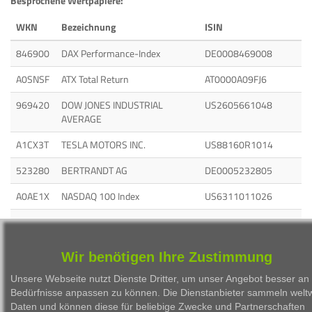
Besprochene Wertpapiere:
WKN
Bezeichnung
ISIN
846900
DAX Performance-Index
DE0008469008
A0SNSF
ATX Total Return
AT0000A09FJ6
969420
DOW JONES INDUSTRIAL
US2605661048
AVERAGE
A1CX3T
TESLA MOTORS INC.
US88160R1014
523280
BERTRANDT AG
DE0005232805
A0AE1X
NASDAQ 100 Index
US6311011026
A2PSR2
BIONTECH SE ADRS 1
US09075V1026
676650
AURUBIS AG
DE0006766504
Wir benötigen Ihre Zustimmung
Unsere Webseite nutzt Dienste Dritter, um unser Angebot besser an 
Bedürfnisse anpassen zu können. Die Dienstanbieter sammeln weltw
Daten und können diese für beliebige Zwecke und Partnerschaften