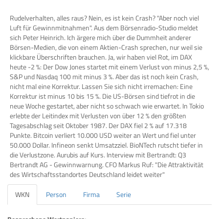
Rudelverhalten, alles raus? Nein, es ist kein Crash? "Aber noch viel
Luft für Gewinnmitnahmen". Aus dem Börsenradio-Studio meldet
sich Peter Heinrich. Ich ärgere mich über die Dummheit anderer
Börsen-Medien, die von einem Aktien-Crash sprechen, nur weil sie
klickbare Überschriften brauchen. Ja, wir haben viel Rot, im DAX
heute -2 %: Der Dow Jones startet mit einem Verlust von minus 2,5 %,
S&P und Nasdaq 100 mit minus 3 %. Aber das ist noch kein Crash,
nicht mal eine Korrektur. Lassen Sie sich nicht irremachen: Eine
Korrektur ist minus 10 bis 15 %. Die US-Börsen sind tiefrot in die
neue Woche gestartet, aber nicht so schwach wie erwartet. In Tokio
erlebte der Leitindex mit Verlusten von über 12 % den größten
Tagesabschlag seit Oktober 1987. Der DAX fiel 2 % auf 17.318
Punkte. Bitcoin verliert 10.000 USD weiter an Wert und fiel unter
50.000 Dollar. Infineon senkt Umsatzziel. BioNTech rutscht tiefer in
die Verlustzone. Aurubis auf Kurs. Interview mit Bertrandt: Q3
Bertrandt AG - Gewinnwarnung. CFO Markus Ruf: "Die Attraktivität
des Wirtschaftsstandortes Deutschland leidet weiter"
WKN
Person
Firma
Serie