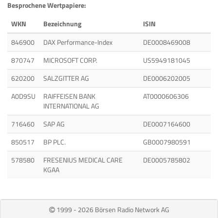
Besprochene Wertpapiere:
WKN
Bezeichnung
ISIN
846900
DAX Performance-Index
DE0008469008
870747
MICROSOFT CORP.
US5949181045
620200
SALZGITTER AG
DE0006202005
A0D9SU
RAIFFEISEN BANK
AT0000606306
INTERNATIONAL AG
716460
SAP AG
DE0007164600
850517
BP PLC.
GB0007980591
578580
FRESENIUS MEDICAL CARE
DE0005785802
KGAA
1999 - 2026 Börsen Radio Network AG