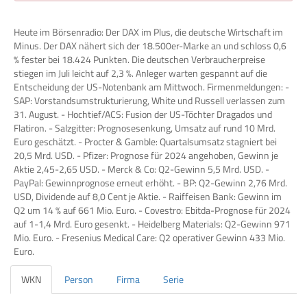
Heute im Börsenradio: Der DAX im Plus, die deutsche Wirtschaft im
Minus. Der DAX nähert sich der 18.500er-Marke an und schloss 0,6
% fester bei 18.424 Punkten. Die deutschen Verbraucherpreise
stiegen im Juli leicht auf 2,3 %. Anleger warten gespannt auf die
Entscheidung der US-Notenbank am Mittwoch. Firmenmeldungen: -
SAP: Vorstandsumstrukturierung, White und Russell verlassen zum
31. August. - Hochtief/ACS: Fusion der US-Töchter Dragados und
Flatiron. - Salzgitter: Prognosesenkung, Umsatz auf rund 10 Mrd.
Euro geschätzt. - Procter & Gamble: Quartalsumsatz stagniert bei
20,5 Mrd. USD. - Pfizer: Prognose für 2024 angehoben, Gewinn je
Aktie 2,45-2,65 USD. - Merck & Co: Q2-Gewinn 5,5 Mrd. USD. -
PayPal: Gewinnprognose erneut erhöht. - BP: Q2-Gewinn 2,76 Mrd.
USD, Dividende auf 8,0 Cent je Aktie. - Raiffeisen Bank: Gewinn im
Q2 um 14 % auf 661 Mio. Euro. - Covestro: Ebitda-Prognose für 2024
auf 1-1,4 Mrd. Euro gesenkt. - Heidelberg Materials: Q2-Gewinn 971
Mio. Euro. - Fresenius Medical Care: Q2 operativer Gewinn 433 Mio.
Euro.
WKN
Person
Firma
Serie