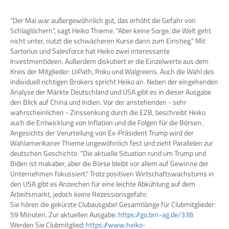
"Der Mai war außergewöhnlich gut, das erhöht die Gefahr von
Schlaglöchern", sagt Heiko Thieme. "Aber keine Sorge, die Welt geht
nicht unter, nutzt die schwächeren Kurse dann zum Einstieg." Mit
Sartorius und Salesforce hat Heiko zwei interessante
Investmentideen. Außerdem diskutiert er die Einzelwerte aus dem
Kreis der Mitglieder: UiPath, Roku und Walgreens. Auch die Wahl des
individuell richtigen Brokers spricht Heiko an. Neben der eingehenden
Analyse der Märkte Deutschland und USA gibt es in dieser Ausgabe
den Blick auf China und Indien. Vor der anstehenden - sehr
wahrscheinlichen - Zinssenkung durch die EZB, beschreibt Heiko
auch die Entwicklung von Inflation und die Folgen für die Börsen.
Angesichts der Verurteilung von Ex-Präsident Trump wird der
Wahlamerikaner Thieme ungewöhnlich fest und zieht Parallelen zur
deutschen Geschichte. "Die aktuelle Situation rund um Trump und
Biden ist makaber, aber die Börse bleibt vor allem auf Gewinne der
Unternehmen fokussiert." Trotz positiven Wirtschaftswachstums in
den USA gibt es Anzeichen für eine leichte Abkühlung auf dem
Arbeitsmarkt, jedoch keine Rezessionsgefahr.
Sie hören die gekürzte Clubausgabe! Gesamtlänge für Clubmitglieder:
59 Minuten. Zur aktuellen Ausgabe:
https://go.brn-ag.de/338
Werden Sie Clubmitglied:
https://www.heiko-