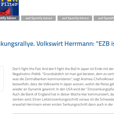
nkungsrallye. Volkswirt Herrmann: "EZB i
Don't fight the Fed. And don't fight the BoJ! In Japan ist Ende mit der
Negativzins-Politik. "Grundsätzlich ist man gut beraten, dem zu vert
was die Zentralbanken kommunizieren", sagt Aramea-Chefvolkswirt
bezweifeln, dass die Volkswirte in Japan wissen, wohin die Reise geht
wieder an Dynamik gewinnt. In den USA wird der "Zinssenkungspfad 
Auch die Bank of England hat in dieser Woche klar kommuniziert, da
senken wird. Einen Leitzinssenkungsschritt voraus ist die Schweize
erwartet Herrmann einen ersten Senkungsschritt dann auch in der