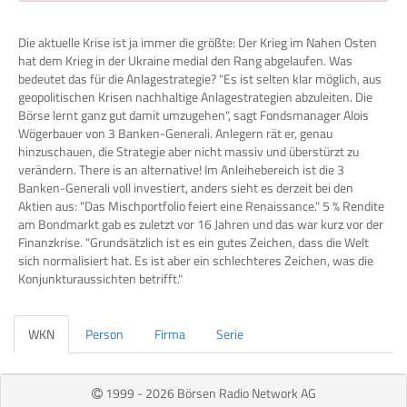
Die aktuelle Krise ist ja immer die größte: Der Krieg im Nahen Osten
hat dem Krieg in der Ukraine medial den Rang abgelaufen. Was
bedeutet das für die Anlagestrategie? "Es ist selten klar möglich, aus
geopolitischen Krisen nachhaltige Anlagestrategien abzuleiten. Die
Börse lernt ganz gut damit umzugehen", sagt Fondsmanager Alois
Wögerbauer von 3 Banken-Generali. Anlegern rät er, genau
hinzuschauen, die Strategie aber nicht massiv und überstürzt zu
verändern. There is an alternative! Im Anleihebereich ist die 3
Banken-Generali voll investiert, anders sieht es derzeit bei den
Aktien aus: "Das Mischportfolio feiert eine Renaissance." 5 % Rendite
am Bondmarkt gab es zuletzt vor 16 Jahren und das war kurz vor der
Finanzkrise. "Grundsätzlich ist es ein gutes Zeichen, dass die Welt
sich normalisiert hat. Es ist aber ein schlechteres Zeichen, was die
Konjunkturaussichten betrifft."
WKN
Person
Firma
Serie
1999 - 2026 Börsen Radio Network AG