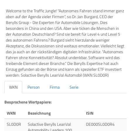
Welcome to the Traffic Jungle! "Autonomes Fahren stand immer ganz
oben auf der Agenda vieler Firmen", so Dr. Jan Burgard, CEO der
Berylls Group - Die Experten für Automobile Lösungen. Dies
besonders in China und den USA. Aber wie ticken die Menschen in
der Autonation Deutschland? Sind sie bereit für Level 4 und Level 5
des autonomen Fahrens? Burgard sieht hierzulande weniger
Akzeptanz, die Diskussionen sind weitaus emotionaler. Vielleicht liegt
das ja auch an der rückständigen digitalen Infrastruktur. "Autonomes
Fahren ohne Konnektivität? Absolut undenkbar. Software wird das
treibende Element dieser Branche." Die Berylls Expertise hat auch
Einzug gefunden ab der Börse und kann als spezieller ETF investiert
werden: Solactive Berylls LeanVal Automobil (WKN SL0D0R)
WKN
Person
Firma
Serie
Besprochene Wertpapiere:
WKN
Bezeichnung
ISIN
SL0D0R
Solactive Berylls LeanVal
DE000SL0D0R4
Automobility Leaders 100