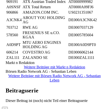
969191
ATX Austrian Traded Index
AT0000999982
A0SNSF
ATX Total Return
AT0000A09FJ6
906866
AMAZON.COM INC.
US0231351067
ABOUT YOU HOLDING
A3CNK4
DE000A3CNK42
AG
703712
RWE AG
DE0007037129
FRESENIUS SE u.CO.
578560
DE0005785604
KGAA
MTU AERO ENGINES
A0D9PT
DE000A0D9PT0
HOLDING AG
606214
COVESTRO AG
DE0006062144
ZAL111
ZALANDO SE
DE000ZAL1111
Markt n Redaktion
Weitere Beiträge mit Markt n Redaktion
Börsen Radio Network AG - Sebastian Leben
Weitere Beiträge mit Börsen Radio Network AG - Sebastian
Leben
Beitragsserie
Dieser Beitrag ist (noch) nicht Teil einer Beitragsserie