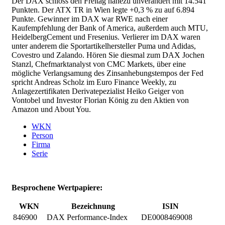
Der DAX schloss den Freitag nahezu unverändert mit 14.541
Punkten. Der ATX TR in Wien legte +0,3 % zu auf 6.894
Punkte. Gewinner im DAX war RWE nach einer
Kaufempfehlung der Bank of America, außerdem auch MTU,
HeidelbergCement und Fresenius. Verlierer im DAX waren
unter anderem die Sportartikelhersteller Puma und Adidas,
Covestro und Zalando. Hören Sie diesmal zum DAX Jochen
Stanzl, Chefmarktanalyst von CMC Markets, über eine
mögliche Verlangsamung des Zinsanhebungstempos der Fed
spricht Andreas Scholz im Euro Finance Weekly, zu
Anlagezertifikaten Derivatepezialist Heiko Geiger von
Vontobel und Investor Florian König zu den Aktien von
Amazon und About You.
WKN
Person
Firma
Serie
Besprochene Wertpapiere:
WKN
Bezeichnung
ISIN
846900
DAX Performance-Index
DE0008469008