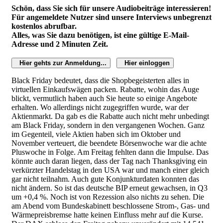
Schön, dass Sie sich für unsere Audiobeiträge interessieren!
Für angemeldete Nutzer sind unsere Interviews unbegrenzt
kostenlos abrufbar.
Alles, was Sie dazu benötigen, ist eine gültige E-Mail-
Adresse und 2 Minuten Zeit.
Hier gehts zur Anmeldung...
Hier einloggen
Black Friday bedeutet, dass die Shopbegeisterten alles in
virtuellen Einkaufswägen packen. Rabatte, wohin das Auge
blickt, vermutlich haben auch Sie heute so einige Angebote
erhalten. Wo allerdings nicht zugegriffen wurde, war der
Aktienmarkt. Da gab es die Rabatte auch nicht mehr unbedingt
am Black Friday, sondern in den vergangenen Wochen. Ganz
im Gegenteil, viele Aktien haben sich im Oktober und
November verteuert, die beendete Börsenwoche war die achte
Pluswoche in Folge. Am Freitag fehlten dann die Impulse. Das
könnte auch daran liegen, dass der Tag nach Thanksgiving ein
verkürzter Handelstag in den USA war und manch einer gleich
gar nicht teilnahm. Auch gute Konjunkturdaten konnten das
nicht ändern. So ist das deutsche BIP erneut gewachsen, in Q3
um +0,4 %. Noch ist von Rezession also nichts zu sehen. Die
am Abend vom Bundeskabinett beschlossene Strom-, Gas- und
Wärmepreisbremse hatte keinen Einfluss mehr auf die Kurse.