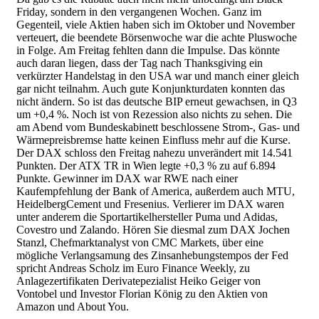
Friday, sondern in den vergangenen Wochen. Ganz im
Gegenteil, viele Aktien haben sich im Oktober und November
verteuert, die beendete Börsenwoche war die achte Pluswoche
in Folge. Am Freitag fehlten dann die Impulse. Das könnte
auch daran liegen, dass der Tag nach Thanksgiving ein
verkürzter Handelstag in den USA war und manch einer gleich
gar nicht teilnahm. Auch gute Konjunkturdaten konnten das
nicht ändern. So ist das deutsche BIP erneut gewachsen, in Q3
um +0,4 %. Noch ist von Rezession also nichts zu sehen. Die
am Abend vom Bundeskabinett beschlossene Strom-, Gas- und
Wärmepreisbremse hatte keinen Einfluss mehr auf die Kurse.
Der DAX schloss den Freitag nahezu unverändert mit 14.541
Punkten. Der ATX TR in Wien legte +0,3 % zu auf 6.894
Punkte. Gewinner im DAX war RWE nach einer
Kaufempfehlung der Bank of America, außerdem auch MTU,
HeidelbergCement und Fresenius. Verlierer im DAX waren
unter anderem die Sportartikelhersteller Puma und Adidas,
Covestro und Zalando. Hören Sie diesmal zum DAX Jochen
Stanzl, Chefmarktanalyst von CMC Markets, über eine
mögliche Verlangsamung des Zinsanhebungstempos der Fed
spricht Andreas Scholz im Euro Finance Weekly, zu
Anlagezertifikaten Derivatepezialist Heiko Geiger von
Vontobel und Investor Florian König zu den Aktien von
Amazon und About You.