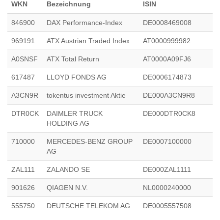
WKN
Bezeichnung
ISIN
846900
DAX Performance-Index
DE0008469008
969191
ATX Austrian Traded Index
AT0000999982
A0SNSF
ATX Total Return
AT0000A09FJ6
617487
LLOYD FONDS AG
DE0006174873
A3CN9R
tokentus investment Aktie
DE000A3CN9R8
DTR0CK
DAIMLER TRUCK
DE000DTR0CK8
HOLDING AG
710000
MERCEDES-BENZ GROUP
DE0007100000
AG
ZAL111
ZALANDO SE
DE000ZAL1111
901626
QIAGEN N.V.
NL0000240000
555750
DEUTSCHE TELEKOM AG
DE0005557508