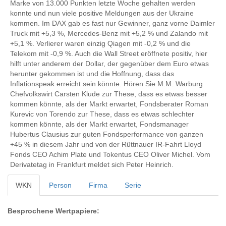
Marke von 13.000 Punkten letzte Woche gehalten werden
konnte und nun viele positive Meldungen aus der Ukraine
kommen. Im DAX gab es fast nur Gewinner, ganz vorne Daimler
Truck mit +5,3 %, Mercedes-Benz mit +5,2 % und Zalando mit
+5,1 %. Verlierer waren einzig Qiagen mit -0,2 % und die
Telekom mit -0,9 %. Auch die Wall Street eröffnete positiv, hier
hilft unter anderem der Dollar, der gegenüber dem Euro etwas
herunter gekommen ist und die Hoffnung, dass das
Inflationspeak erreicht sein könnte. Hören Sie M.M. Warburg
Chefvolkswirt Carsten Klude zur These, dass es etwas besser
kommen könnte, als der Markt erwartet, Fondsberater Roman
Kurevic von Torendo zur These, dass es etwas schlechter
kommen könnte, als der Markt erwartet, Fondsmanager
Hubertus Clausius zur guten Fondsperformance von ganzen
+45 % in diesem Jahr und von der Rüttnauer IR-Fahrt Lloyd
Fonds CEO Achim Plate und Tokentus CEO Oliver Michel. Vom
Derivatetag in Frankfurt meldet sich Peter Heinrich.
WKN
Person
Firma
Serie
Besprochene Wertpapiere: