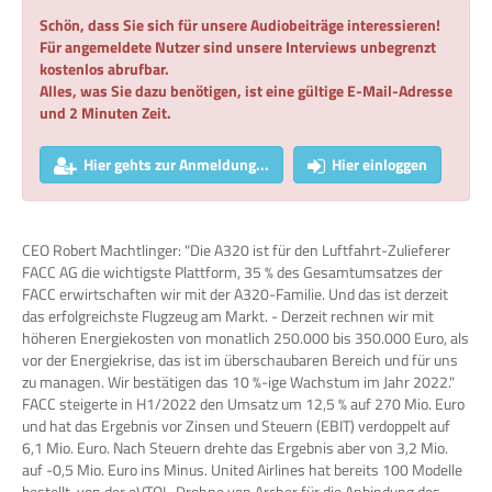
Schön, dass Sie sich für unsere Audiobeiträge interessieren!
Für angemeldete Nutzer sind unsere Interviews unbegrenzt
kostenlos abrufbar.
Alles, was Sie dazu benötigen, ist eine gültige E-Mail-Adresse
und 2 Minuten Zeit.
Hier gehts zur Anmeldung...
Hier einloggen
CEO Robert Machtlinger: "Die A320 ist für den Luftfahrt-Zulieferer
FACC AG die wichtigste Plattform, 35 % des Gesamtumsatzes der
FACC erwirtschaften wir mit der A320-Familie. Und das ist derzeit
das erfolgreichste Flugzeug am Markt. - Derzeit rechnen wir mit
höheren Energiekosten von monatlich 250.000 bis 350.000 Euro, als
vor der Energiekrise, das ist im überschaubaren Bereich und für uns
zu managen. Wir bestätigen das 10 %-ige Wachstum im Jahr 2022."
FACC steigerte in H1/2022 den Umsatz um 12,5 % auf 270 Mio. Euro
und hat das Ergebnis vor Zinsen und Steuern (EBIT) verdoppelt auf
6,1 Mio. Euro. Nach Steuern drehte das Ergebnis aber von 3,2 Mio.
auf -0,5 Mio. Euro ins Minus. United Airlines hat bereits 100 Modelle
bestellt, von der eVTOL-Drohne von Archer für die Anbindung des