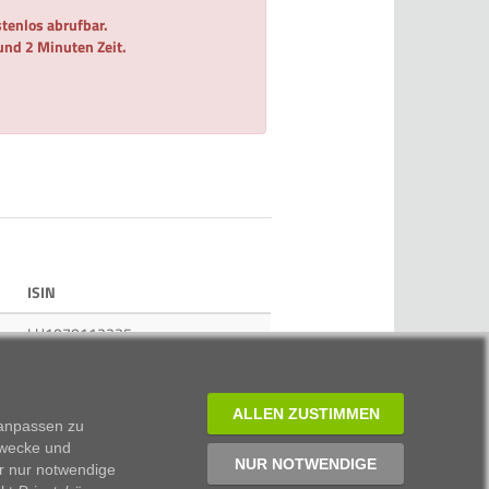
tenlos abrufbar.
 und 2 Minuten Zeit.
ISIN
LU1070113235
LU1673114820
DE000A0HL8N9
ALLEN ZUSTIMMEN
 anpassen zu
Zwecke und
DE000A0MVLS8
NUR NOTWENDIGE
r nur notwendige