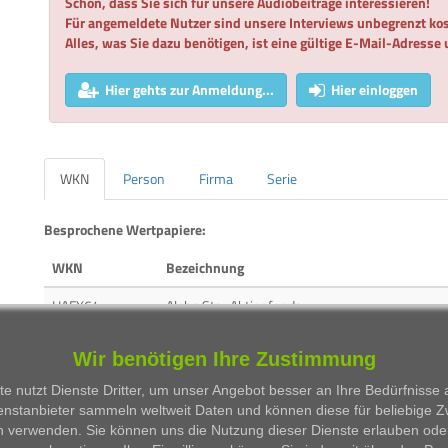
Schön, dass Sie sich für unsere Audiobeiträge interessieren!
Für angemeldete Nutzer sind unsere Interviews unbegrenzt kos
Alles, was Sie dazu benötigen, ist eine gültige E-Mail-Adresse
Hier gehts zur Anmeldung...
Hier einloggen
WKN
Person
Firma
Serie
Besprochene Wertpapiere:
WKN
Bezeichnung
HAFX64
Alpha Star Aktienfonds
HAFX8L
Alpha Star Dividenden­fonds
Wir benötigen Ihre Zustimmung
A0HL8N
2G Energy AG
e nutzt Dienste Dritter, um unser Angebot besser an Ihre Bedürfnisse
enstanbieter sammeln weltweit Daten und können diese für beliebige 
A0MVLS
ENVITEC BIOGAS AG
n verwenden. Sie können uns die Nutzung dieser Dienste erlauben ode