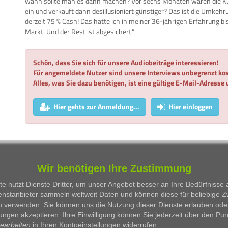
wann sollte man es dann machen? Vor sechs Monaten waren die Ku
ein und verkauft dann desillusioniert günstiger? Das ist die Umkeh
derzeit 75 % Cash! Das hatte ich in meiner 36-jährigen Erfahrung bis
Markt. Und der Rest ist abgesichert."
Schön, dass Sie sich für unsere Audiobeiträge interessieren!
Für angemeldete Nutzer sind unsere Interviews unbegrenzt kos
Alles, was Sie dazu benötigen, ist eine gültige E-Mail-Adresse
Hier gehts zur Anmeldung...
Hier einloggen
WKN
Person
Firma
Serie
Wir benötigen Ihre Zustimmung
Besprochene Wertpapiere:
e nutzt Dienste Dritter, um unser Angebot besser an Ihre Bedürfnisse
enstanbieter sammeln weltweit Daten und können diese für beliebige 
WKN
Bezeichnung
n verwenden. Sie können uns die Nutzung dieser Dienste erlauben ode
ungen akzeptieren. Ihre Einwilligung können Sie jederzeit über den Pu
846900
DAX Performance-Index
bearbeiten
in Ihren Kontoeinstellungen widerrufen.