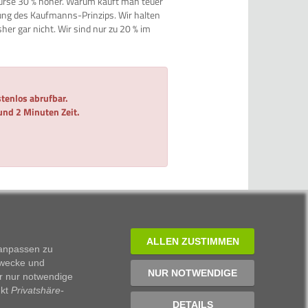
rse 30 % höher. Warum kauft man teuer
rung des Kaufmanns-Prinzips. Wir halten
her gar nicht. Wir sind nur zu 20 % im
tenlos abrufbar.
 und 2 Minuten Zeit.
ALLEN ZUSTIMMEN
 anpassen zu
Zwecke und
ISIN
NUR NOTWENDIGE
r nur notwendige
nkt
Privatshäre-
DE0008469008
DETAILS