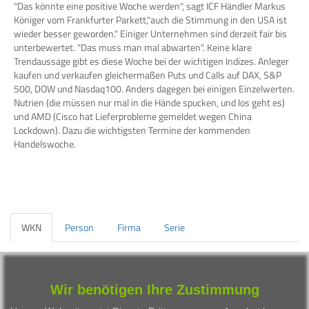
"Das könnte eine positive Woche werden", sagt ICF Händler Markus
Königer vom Frankfurter Parkett,"auch die Stimmung in den USA ist
wieder besser geworden." Einiger Unternehmen sind derzeit fair bis
unterbewertet. "Das muss man mal abwarten". Keine klare
Trendaussage gibt es diese Woche bei der wichtigen Indizes. Anleger
kaufen und verkaufen gleichermaßen Puts und Calls auf DAX, S&P
500, DOW und Nasdaq100. Anders dagegen bei einigen Einzelwerten.
Nutrien (die müssen nur mal in die Hände spucken, und los geht es)
und AMD (Cisco hat Lieferprobleme gemeldet wegen China
Lockdown). Dazu die wichtigsten Termine der kommenden
Handelswoche.
WKN
Person
Firma
Serie
Besprochene Wertpapiere:
WKN
Bezeichnung
ISIN
Wir benötigen Ihre Zustimmung