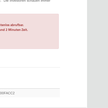
t. "Die Investoren schauen immer
tenlos abrufbar.
 und 2 Minuten Zeit.
000FACC2