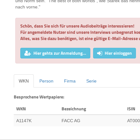
und Norm sein. "The best of both worlds", wie Starek das nenn
nach vorne."
Schön, dass Sie sich für unsere Audiobeiträge interessieren!
Für angemeldete Nutzer sind unsere Interviews unbegrenzt kos
Alles, was Sie dazu benötigen, ist eine gültige E-Mail-Adresse
Hier gehts zur Anmeldung...
Hier einloggen
WKN
Person
Firma
Serie
Besprochene Wertpapiere:
WKN
Bezeichnung
ISIN
A1147K
FACC AG
AT00