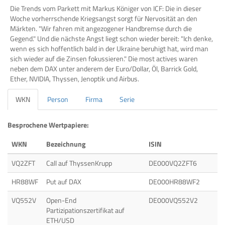
Die Trends vom Parkett mit Markus Königer von ICF: Die in dieser
Woche vorherrschende Kriegsangst sorgt für Nervosität an den
Märkten. "Wir fahren mit angezogener Handbremse durch die
Gegend." Und die nächste Angst liegt schon wieder bereit: "Ich denke,
wenn es sich hoffentlich bald in der Ukraine beruhigt hat, wird man
sich wieder auf die Zinsen fokussieren." Die most actives waren
neben dem DAX unter anderem der Euro/Dollar, Öl, Barrick Gold,
Ether, NVIDIA, Thyssen, Jenoptik und Airbus.
WKN
Person
Firma
Serie
Besprochene Wertpapiere:
WKN
Bezeichnung
ISIN
VQ2ZFT
Call auf ThyssenKrupp
DE000VQ2ZFT6
HR88WF
Put auf DAX
DE000HR88WF2
VQ552V
Open-End
DE000VQ552V2
Partizipationszertifikat auf
ETH/USD