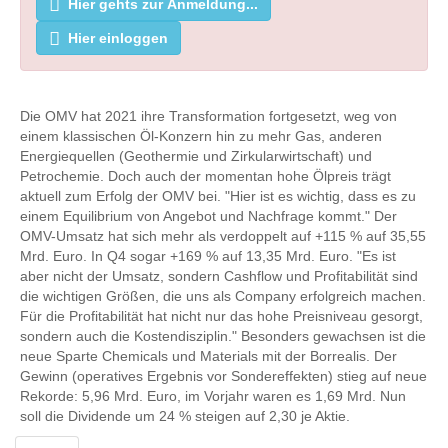
Hier gehts zur Anmeldung...
Hier einloggen
Die OMV hat 2021 ihre Transformation fortgesetzt, weg von
einem klassischen Öl-Konzern hin zu mehr Gas, anderen
Energiequellen (Geothermie und Zirkularwirtschaft) und
Petrochemie. Doch auch der momentan hohe Ölpreis trägt
aktuell zum Erfolg der OMV bei. "Hier ist es wichtig, dass es zu
einem Equilibrium von Angebot und Nachfrage kommt." Der
OMV-Umsatz hat sich mehr als verdoppelt auf +115 % auf 35,55
Mrd. Euro. In Q4 sogar +169 % auf 13,35 Mrd. Euro. "Es ist
aber nicht der Umsatz, sondern Cashflow und Profitabilität sind
die wichtigen Größen, die uns als Company erfolgreich machen.
Für die Profitabilität hat nicht nur das hohe Preisniveau gesorgt,
sondern auch die Kostendisziplin." Besonders gewachsen ist die
neue Sparte Chemicals und Materials mit der Borrealis. Der
Gewinn (operatives Ergebnis vor Sondereffekten) stieg auf neue
Rekorde: 5,96 Mrd. Euro, im Vorjahr waren es 1,69 Mrd. Nun
soll die Dividende um 24 % steigen auf 2,30 je Aktie.