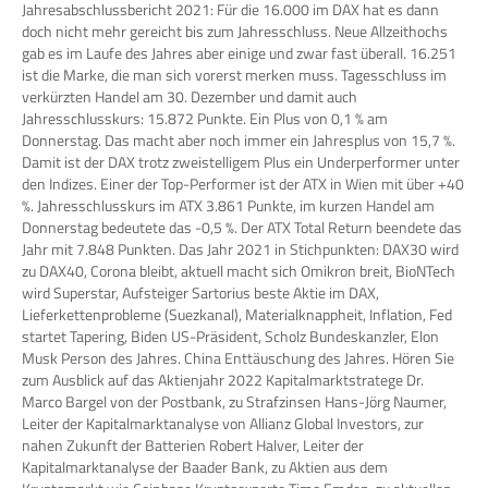
Jahresabschlussbericht 2021: Für die 16.000 im DAX hat es dann
doch nicht mehr gereicht bis zum Jahresschluss. Neue Allzeithochs
gab es im Laufe des Jahres aber einige und zwar fast überall. 16.251
ist die Marke, die man sich vorerst merken muss. Tagesschluss im
verkürzten Handel am 30. Dezember und damit auch
Jahresschlusskurs: 15.872 Punkte. Ein Plus von 0,1 % am
Donnerstag. Das macht aber noch immer ein Jahresplus von 15,7 %.
Damit ist der DAX trotz zweistelligem Plus ein Underperformer unter
den Indizes. Einer der Top-Performer ist der ATX in Wien mit über +40
%. Jahresschlusskurs im ATX 3.861 Punkte, im kurzen Handel am
Donnerstag bedeutete das -0,5 %. Der ATX Total Return beendete das
Jahr mit 7.848 Punkten. Das Jahr 2021 in Stichpunkten: DAX30 wird
zu DAX40, Corona bleibt, aktuell macht sich Omikron breit, BioNTech
wird Superstar, Aufsteiger Sartorius beste Aktie im DAX,
Lieferkettenprobleme (Suezkanal), Materialknappheit, Inflation, Fed
startet Tapering, Biden US-Präsident, Scholz Bundeskanzler, Elon
Musk Person des Jahres. China Enttäuschung des Jahres. Hören Sie
zum Ausblick auf das Aktienjahr 2022 Kapitalmarktstratege Dr.
Marco Bargel von der Postbank, zu Strafzinsen Hans-Jörg Naumer,
Leiter der Kapitalmarktanalyse von Allianz Global Investors, zur
nahen Zukunft der Batterien Robert Halver, Leiter der
Kapitalmarktanalyse der Baader Bank, zu Aktien aus dem