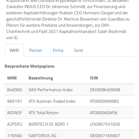
Kryptomarkt wie Coinbase Kryptoexperte Timo Emden, zu aktuellen
Zukäufen INDUS CEO Dr. Johannes Schmidt, zur Finanzierung und
weiteren Kapitalerhöhungen Rubean CEO Hermann Geupel und der
geschäftsführende Direktor Dr. Marinus Bouwman von Guardbox zu
Plänen für weitere Produkte und Anwendungen, zur DAX-
Charttechnik und Fazit 2021 Kapitalmarktanalyst Salah Bouhmidi
von IG.
WKN
Person
Firma
Serie
Besprochene Wertpapiere:
WKN
Bezeichnung
ISIN
846900
DAX Performance-Index
DE0008469008
969191
ATX Austrian Traded Index
AT0000999982
A0SNSF
ATX Total Return
AT0000A09FJ6
A2PSR2
BIONTECH SE ADRS 1
US09075V1026
716560
SARTORIUS AG
DE0007165607