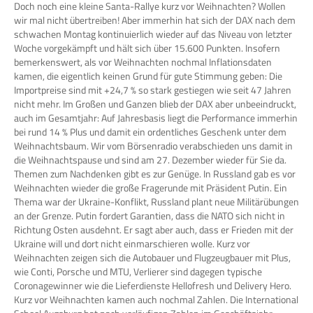
Doch noch eine kleine Santa-Rallye kurz vor Weihnachten? Wollen
wir mal nicht übertreiben! Aber immerhin hat sich der DAX nach dem
schwachen Montag kontinuierlich wieder auf das Niveau von letzter
Woche vorgekämpft und hält sich über 15.600 Punkten. Insofern
bemerkenswert, als vor Weihnachten nochmal Inflationsdaten
kamen, die eigentlich keinen Grund für gute Stimmung geben: Die
Importpreise sind mit +24,7 % so stark gestiegen wie seit 47 Jahren
nicht mehr. Im Großen und Ganzen blieb der DAX aber unbeeindruckt,
auch im Gesamtjahr: Auf Jahresbasis liegt die Performance immerhin
bei rund 14 % Plus und damit ein ordentliches Geschenk unter dem
Weihnachtsbaum. Wir vom Börsenradio verabschieden uns damit in
die Weihnachtspause und sind am 27. Dezember wieder für Sie da.
Themen zum Nachdenken gibt es zur Genüge. In Russland gab es vor
Weihnachten wieder die große Fragerunde mit Präsident Putin. Ein
Thema war der Ukraine-Konflikt, Russland plant neue Militärübungen
an der Grenze. Putin fordert Garantien, dass die NATO sich nicht in
Richtung Osten ausdehnt. Er sagt aber auch, dass er Frieden mit der
Ukraine will und dort nicht einmarschieren wolle. Kurz vor
Weihnachten zeigen sich die Autobauer und Flugzeugbauer mit Plus,
wie Conti, Porsche und MTU, Verlierer sind dagegen typische
Coronagewinner wie die Lieferdienste Hellofresh und Delivery Hero.
Kurz vor Weihnachten kamen auch nochmal Zahlen. Die International