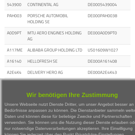
543900
CONTINENTAL AG
DE0005439004
PAH003
PORSCHE AUTOMOBIL
DE000PAH0038
HOLDING SE
A0D9PT
MTU AERO ENGINES HOLDING
DE000A0D9PT0
AG
A117ME
ALIBABA GROUP HOLDING LTD
US01609W1027
A16140
HELLOFRESH SE
DE000A161408
A2E4K4
DELIVERY HERO AG
DE000A2E4K43
A1CX3T
TESLA MOTORS INC.
US88160R1014
Wir benötigen Ihre Zustimmung
Unsere Webseite nutzt Dienste Dritter, um unser Angebot besser an 
Bedürfnisse anpassen zu können. Die Dienstanbieter sammeln weltw
Daten und können diese für beliebige Zwecke und Partnerschaften
1999 - 2026 Börsen Radio Network AG
verwenden. Sie können uns die Nutzung dieser Dienste erlauben od
nur notwendige Datenverarbeitungen akzeptieren. Ihre Einwilligung
können Sie jederzeit über den Punkt
Privatshäre-Einstellungen