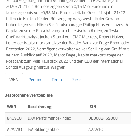
School Augsburg hat nach vorläufigen Zahlen im Geschäftsjahr
2020/2021 ein Betriebsergebnis von 0,15 Mio. Euro und ein
Jahresergebnis von-0,38 Mio. Euro erzielt. Im Geschäftsjahr 21/22
fallen die Kosten für den Börsengang weg, weshalb der Gewinn
höher liegen soll. Hören Sie Fondsmanager Philipp Haas von Invest 4
Capital zu seiner Einschätzung zu chinesischen Aktien, zu Tesla
Chefmarktanalyst Jochen Stanzl von CMC Markets, Robert Halver,
Leiter der Kapitalmarktanalyse der Baader Bank zur Frage Boom oder
Rezession 2022, Vermögensverwalter Volker Schilling von Greiff mit
seinem Ausblick auf 2022, Marco Bagel, Kapitalmarktstratege der
Postbank zum Politikausblick 2022 und den CEO der International
School Ausgburg Marcus Wagner.
WKN
Person
Firma
Serie
Besprochene Wertpapiere:
WKN
Bezeichnung
ISIN
846900
DAX Performance-Index
DE0008469008
A2AA1Q
ISA Bildungsaktie
A2AA1Q