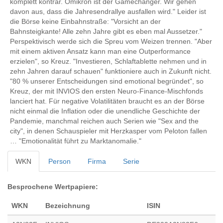
komplett konträr. Omikron ist der Gamechanger. Wir gehen
davon aus, dass die Jahresendrallye ausfallen wird." Leider ist
die Börse keine Einbahnstraße: "Vorsicht an der
Bahnsteigkante! Alle zehn Jahre gibt es eben mal Aussetzer."
Perspektivisch werde sich die Spreu vom Weizen trennen. "Aber
mit einem aktiven Ansatz kann man eine Outperformance
erzielen", so Kreuz. "Investieren, Schlaftablette nehmen und in
zehn Jahren darauf schauen" funktioniere auch in Zukunft nicht.
"80 % unserer Entscheidungen sind emotional begründet", so
Kreuz, der mit INVIOS den ersten Neuro-Finance-Mischfonds
lanciert hat. Für negative Volatilitäten braucht es an der Börse
nicht einmal die Inflation oder die unendliche Geschichte der
Pandemie, manchmal reichen auch Serien wie "Sex and the
city", in denen Schauspieler mit Herzkasper vom Peloton fallen
… "Emotionalität führt zu Marktanomalie."
WKN
Person
Firma
Serie
Besprochene Wertpapiere:
WKN
Bezeichnung
ISIN