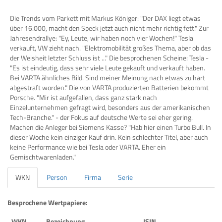
Die Trends vom Parkett mit Markus Königer: "Der DAX liegt etwas
über 16.000, macht den Speck jetzt auch nicht mehr richtig fett." Zur
Jahresendrallye: "Ey, Leute, wir haben noch vier Wochen!" Tesla
verkauft, VW zieht nach. "Elektromobilität großes Thema, aber ob das
der Weisheit letzter Schluss ist ..." Die besprochenen Scheine: Tesla -
"Es ist eindeutig, dass sehr viele Leute gekauft und verkauft haben.
Bei VARTA ähnliches Bild. Sind meiner Meinung nach etwas zu hart
abgestraft worden." Die von VARTA produzierten Batterien bekommt
Porsche. "Mir ist aufgefallen, dass ganz stark nach
Einzelunternehmen gefragt wird, besonders aus der amerikanischen
Tech-Branche." - der Fokus auf deutsche Werte sei eher gering.
Machen die Anleger bei Siemens Kasse? "Hab hier einen Turbo Bull. In
dieser Woche kein einziger Kauf drin. Kein schlechter Titel, aber auch
keine Performance wie bei Tesla oder VARTA. Eher ein
Gemischtwarenladen."
WKN
Person
Firma
Serie
Besprochene Wertpapiere:
WKN
Bezeichnung
ISIN