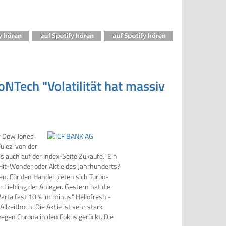
oNTech "Volatilität hat massiv
er Dow Jones
ulezi von der
 auch auf der Index-Seite Zukäufe." Ein
Hit-Wonder oder Aktie des Jahrhunderts?
en. Für den Handel bieten sich Turbo-
 Liebling der Anleger. Gestern hat die
rta fast 10 % im minus." Hellofresh -
llzeithoch. Die Aktie ist sehr stark
 wegen Corona in den Fokus gerückt. Die