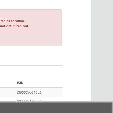
tenlos abrufbar.
 und 2 Minuten Zeit.
ISIN
DE000VQ612L5
DE000VQ96KL1
DE000DFY5PZ4