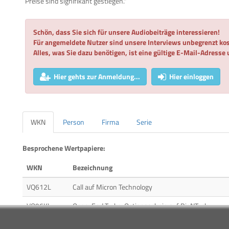
Preise sind signifikant gestiegen."
Schön, dass Sie sich für unsere Audiobeiträge interessieren!
Für angemeldete Nutzer sind unsere Interviews unbegrenzt kos
Alles, was Sie dazu benötigen, ist eine gültige E-Mail-Adresse
Hier gehts zur Anmeldung...
Hier einloggen
WKN
Person
Firma
Serie
Besprochene Wertpapiere:
WKN
Bezeichnung
VQ612L
Call auf Micron Technology
VQ96KL
Open-End Turbo-Optionsschein auf BioNTech
DFY5PZ
Discount-Zertifikat auf HelloFresh