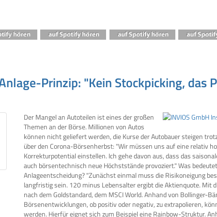
nlage-Prinzip: "Kein Stockpicking, das P
Der Mangel an Autoteilen ist eines der großen
Themen an der Börse. Millionen von Autos
können nicht geliefert werden, die Kurse der Autobauer steigen tr
über den Corona-Börsenherbst: "Wir müssen uns auf eine relativ ho
Korrekturpotential einstellen. Ich gehe davon aus, dass das saison
auch börsentechnisch neue Höchststände provoziert." Was bedeutet d
Anlageentscheidung? "Zunächst einmal muss die Risikoneigung bes
langfristig sein. 120 minus Lebensalter ergibt die Aktienquote. Mit 
nach dem Goldstandard, dem MSCI World. Anhand von Bollinger-Bän
Börsenentwicklungen, ob positiv oder negativ, zu extrapolieren, kö
werden. Hierfür eignet sich zum Beispiel eine Rainbow-Struktur. A