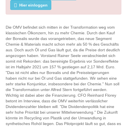
Hier einloggen
Die OMV befindet sich mitten in der Transformation weg vom
klassischen Ölkonzern, hin zu mehr Chemie. Durch den Kauf
der Borealis wurde das vorangetrieben, das neue Segment
Chemie & Materials macht schon mehr als 50 % des Geschäfts
aus. Doch auch Öl und Gas läuft gut, da die Preise dort deutlich
angezogen haben. Vorstand Rainer Seele verabschiedet sich
somit mit Rekorden: das bereinigte Ergebnis vor Sondereffekte
ist im Halbjahr 2021 um 157 % gestiegen auf 2,17 Mrd. Euro.
"Das ist nicht alles nur Borealis und die Preissteigerungen
haben nicht nur bei Öl und Gas stattgefunden. Wir sehen eine
sehr starke Konjunktur, insbesondere bei der Chemie." Nun soll
die Transformation unter Alfred Stern fortgeführt werden.
Wichtig ist dabei aber die Finanzierung. CFO Reinhard Florey
betont im Interview, dass die OMV weiterhin verlässlicher
Dividendenzahler bleiben will. "Die Dividendenpolitik hat eine
sehr hohe Priorität bei unserer Mittelverwendung." Die Zukunft
könnte im Recycling von Plastik und der Umwandlung in
synthetisches Rohöl liegen. Das Pilotprojekt läuft so gut, dass es