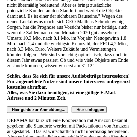
nicht übermäßig bedeutend. Aber es bringt zusätzliche
potenzielle Kunden an den Standort und wertet die Objekte
damit auf. Es ist einer der sichtbaren Bausteine." Wegen des
neuen Lockdowns macht sich CEO Matthias Schrade wenig
Sorgen, hat die Prognose aus Vorsicht bisher nur betätigt, auch
wenn die Zahlen nach neun Monaten 2020 gut aussehen:
Umsatz 10,3 Mio. nach 8,1 Mio. im Vorjahr, Nettogewinn 1,8
Mio. nach 1,4 und die wichtigste Kennzahl, der FFO 4,2 Mio.,
nach 3,3 Mio. Euro. Weitere Zukäufe und Vermietungen
könnten folgen. "Wir sind vorsichtig optimistisch, dass noch in
diesem Jahr etwas passiert. Ob und wie viele Objekte am Ende
zustande kommen, wissen wir erst am 31.12".
Schön, dass Sie sich für unsere Audiobeiträge interessieren!
Für angemeldete Nutzer sind unsere Interviews unbegrenzt
kostenlos abrufbar.
Alles, was Sie dazu benötigen, ist eine gültige E-Mail-
Adresse und 2 Minuten Zeit.
Hier gehts zur Anmeldung...
Hier einloggen
DEFAMA hat kürzlich eine Kooperation mit Amazon bekannt
gegeben: alle Standorte werden mit Packstationen von Amazon
ausgestattet. "Das ist wirtschaftlich nicht übermäßig bedeutend.
Aber es bringt zusätzliche potenzielle Kunden an den Standort