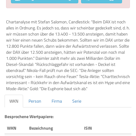
Chartanalyse mit Stefan Salomon, Candlestick: "Beim DAX ist noch
alles in Ordnung. Es jedoch so, dass wir scheinbar gedeckelt sind, d. h.
wir müssen schon über die 13.400 - 13.500 ansteigen, damit haben
wir hier einen neuen Schubs bekommen. Sollten wir im DAX unter die
12.800 Punkte fallen, dann wäre der Aufwärtstrend verlassen. Sollte
der DAX über 12.500 ansteigen, hätten wir Potenzial von noch mal
1.000 Punkten." Daimler zahlt mehr als zwei Milliarden Dollar im
Diesel-Skandal: "Rückschlaggefahr ist vorhanden - Deckel ist
obendrauf." Nikola-Fall prüft nun die SEC: "Die Anleger sollten
vorsichtig sein - kein Rauch ohne Feuer." Tesla-Aktie: "Charttechnisch
interessant - Rückkehr in den Aufwärtskanal es ist ein Hype und eine
Mode-Aktie." Gold: "Die Euphorie baut sich ab."
WKN
Person
Firma
Serie
Besprochene Wertpapiere:
WKN
Bezeichnung
ISIN