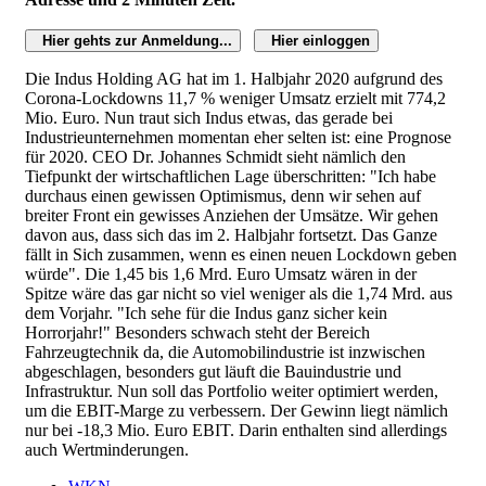
Hier gehts zur Anmeldung...
Hier einloggen
Die Indus Holding AG hat im 1. Halbjahr 2020 aufgrund des
Corona-Lockdowns 11,7 % weniger Umsatz erzielt mit 774,2
Mio. Euro. Nun traut sich Indus etwas, das gerade bei
Industrieunternehmen momentan eher selten ist: eine Prognose
für 2020. CEO Dr. Johannes Schmidt sieht nämlich den
Tiefpunkt der wirtschaftlichen Lage überschritten: "Ich habe
durchaus einen gewissen Optimismus, denn wir sehen auf
breiter Front ein gewisses Anziehen der Umsätze. Wir gehen
davon aus, dass sich das im 2. Halbjahr fortsetzt. Das Ganze
fällt in Sich zusammen, wenn es einen neuen Lockdown geben
würde". Die 1,45 bis 1,6 Mrd. Euro Umsatz wären in der
Spitze wäre das gar nicht so viel weniger als die 1,74 Mrd. aus
dem Vorjahr. "Ich sehe für die Indus ganz sicher kein
Horrorjahr!" Besonders schwach steht der Bereich
Fahrzeugtechnik da, die Automobilindustrie ist inzwischen
abgeschlagen, besonders gut läuft die Bauindustrie und
Infrastruktur. Nun soll das Portfolio weiter optimiert werden,
um die EBIT-Marge zu verbessern. Der Gewinn liegt nämlich
nur bei -18,3 Mio. Euro EBIT. Darin enthalten sind allerdings
auch Wertminderungen.