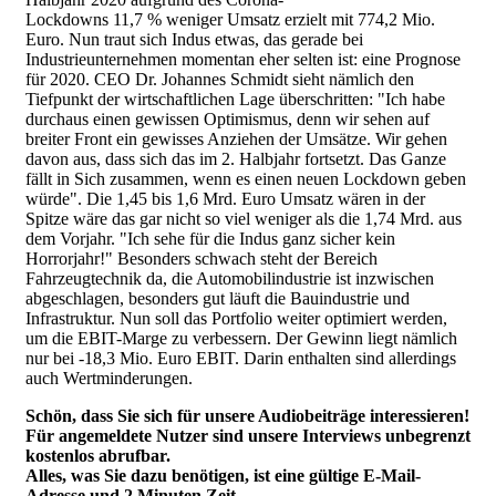
Lockdowns 11,7 % weniger Umsatz erzielt mit 774,2 Mio.
Euro. Nun traut sich Indus etwas, das gerade bei
Industrieunternehmen momentan eher selten ist: eine Prognose
für 2020. CEO Dr. Johannes Schmidt sieht nämlich den
Tiefpunkt der wirtschaftlichen Lage überschritten: "Ich habe
durchaus einen gewissen Optimismus, denn wir sehen auf
breiter Front ein gewisses Anziehen der Umsätze. Wir gehen
davon aus, dass sich das im 2. Halbjahr fortsetzt. Das Ganze
fällt in Sich zusammen, wenn es einen neuen Lockdown geben
würde". Die 1,45 bis 1,6 Mrd. Euro Umsatz wären in der
Spitze wäre das gar nicht so viel weniger als die 1,74 Mrd. aus
dem Vorjahr. "Ich sehe für die Indus ganz sicher kein
Horrorjahr!" Besonders schwach steht der Bereich
Fahrzeugtechnik da, die Automobilindustrie ist inzwischen
abgeschlagen, besonders gut läuft die Bauindustrie und
Infrastruktur. Nun soll das Portfolio weiter optimiert werden,
um die EBIT-Marge zu verbessern. Der Gewinn liegt nämlich
nur bei -18,3 Mio. Euro EBIT. Darin enthalten sind allerdings
auch Wertminderungen.
Schön, dass Sie sich für unsere Audiobeiträge interessieren!
Für angemeldete Nutzer sind unsere Interviews unbegrenzt
kostenlos abrufbar.
Alles, was Sie dazu benötigen, ist eine gültige E-Mail-
Adresse und 2 Minuten Zeit.