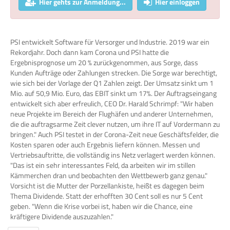
Hier gehts zur Anmeldung...
Hier einloggen
PSI entwickelt Software für Versorger und Industrie. 2019 war ein
Rekordjahr. Doch dann kam Corona und PSI hatte die
Ergebnisprognose um 20 % zurückgenommen, aus Sorge, dass
Kunden Aufträge oder Zahlungen strecken. Die Sorge war berechtigt,
wie sich bei der Vorlage der Q1 Zahlen zeigt. Der Umsatz sinkt um 1
Mio. auf 50,9 Mio. Euro, das EBIT sinkt um 17%. Der Auftragseingang
entwickelt sich aber erfreulich, CEO Dr. Harald Schrimpf: "Wir haben
neue Projekte im Bereich der Flughäfen und anderer Unternehmen,
die die auftragsarme Zeit clever nutzen, um ihre IT auf Vordermann zu
bringen." Auch PSI testet in der Corona-Zeit neue Geschäftsfelder, die
Kosten sparen oder auch Ergebnis liefern können. Messen und
Vertriebsauftritte, die vollständig ins Netz verlagert werden können.
"Das ist ein sehr interessantes Feld, da arbeiten wir im stillen
Kämmerchen dran und beobachten den Wettbewerb ganz genau."
Vorsicht ist die Mutter der Porzellankiste, heißt es dagegen beim
Thema Dividende. Statt der erhofften 30 Cent soll es nur 5 Cent
geben. "Wenn die Krise vorbei ist, haben wir die Chance, eine
kräftigere Dividende auszuzahlen."