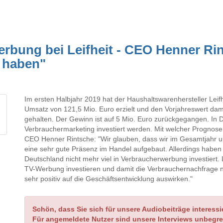
erbung bei Leifheit - CEO Henner Ri
g haben"
Im ersten Halbjahr 2019 hat der Haushaltswarenhersteller Leifh
Umsatz von 121,5 Mio. Euro erzielt und den Vorjahreswert dami
gehalten. Der Gewinn ist auf 5 Mio. Euro zurückgegangen. In Deu
Verbrauchermarketing investiert werden. Mit welcher Prognose g
CEO Henner Rintsche: "Wir glauben, dass wir im Gesamtjahr
eine sehr gute Präsenz im Handel aufgebaut. Allerdings haben w
Deutschland nicht mehr viel in Verbraucherwerbung investiert. L
TV-Werbung investieren und damit die Verbrauchernachfrage no
sehr positiv auf die Geschäftsentwicklung auswirken."
Schön, dass Sie sich für unsere Audiobeiträge interessi
Für angemeldete Nutzer sind unsere Interviews unbegre