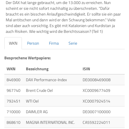
Der DAX hat lange gebraucht, um die 13.000 zu erreichen. Nun
scheint er sie nicht sofort nachhaltig zu überschreiten. "Dafür
braucht es ein bisschen Anlaufgeschwindigkeit. Er sollte sie ein paar
Mal antitschen und dann wird er den Schwung bekommen." Viele
sind aber auch vorsichtig. Es gibt mit Katalonien und Kurdistan ja
auch Risiken. Wie wichtig wird die Berichtssaison? (Teil 1)
WKN
Person
Firma
Serie
Besprochene Wertpapiere:
WKN
Bezeichnung
ISIN
846900
DAX Performance-Index
DE0008469008
967740
Brent Crude Oel
XC0009677409
792451
WTI Oel
XC0007924514
710000
DAIMLER AG
DE0007100000
868610
MAGNA INTERNATIONAL INC.
CA5592224011