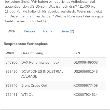
bei seiner Sicht: "Wir haben ein deutliches Aufholpotenzial
gegenüber den US-Börsen. Was ist noch drin? "11.400 bis
11.800 Punkte halte ich für absolut realistisch. Wenn nicht jetzt
im Dezember, dann im Januar." Welche Rolle spielt die morgige
Fed-Enscheidung? (Teil 1)
WKN
Person
Firma
Serie (2)
Besprochene Wertpapiere:
WKN
Bezeichnung
ISIN
846900
DAX Performance-Index
DE0008469008
969420
DOW JONES INDUSTRIAL
US2605661048
AVERAGE
967740
Brent Crude Oel
XC0009677409
792451
WTI Oel
XC0007924514