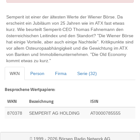
Semperit ist einer der ältesten Werte der Wiener Börse. Da
erscheint ein Jubiläum von 25 Jahren wie im ATX fast etwas
kurz. Wie beurteilt Semperit-CEO Thomas Fahnemann den
österreichischen Leitindex und den Standort? "Die Wiener Börse
hat einige Vorteile, aber auch einige Nachteile". Kritikpunkte sind
vor allem Osteuropaabhängigkeit und die Gewichtung im ATX
von Banken und Immobilienunternehmen. "Die Old Economy
kommt etwas zu kurz."
WKN
Person
Firma
Serie (32)
Besprochene Wertpapiere:
WKN
Bezeichnung
ISIN
870378
SEMPERIT AG HOLDING
AT0000785555
1999 - 2026 Börsen Radio Network AG