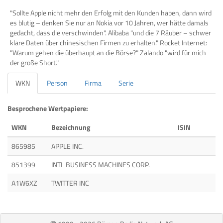
"Sollte Apple nicht mehr den Erfolg mit den Kunden haben, dann wird
es blutig – denken Sie nur an Nokia vor 10 Jahren, wer hätte damals
gedacht, dass die verschwinden". Alibaba "und die 7 Räuber – schwer
klare Daten über chinesischen Firmen zu erhalten." Rocket Internet:
"Warum gehen die überhaupt an die Börse?" Zalando "wird für mich
der große Short."
WKN
Person
Firma
Serie
Besprochene Wertpapiere:
WKN
Bezeichnung
ISIN
865985
APPLE INC.
851399
INTL BUSINESS MACHINES CORP.
A1W6XZ
TWITTER INC