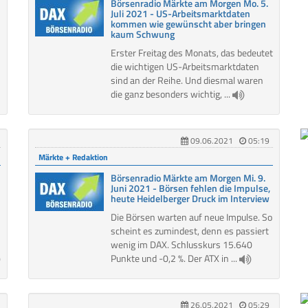
Börsenradio Märkte am Morgen Mo. 5.
Juli 2021 - US-Arbeitsmarktdaten
kommen wie gewünscht aber bringen
kaum Schwung
Erster Freitag des Monats, das bedeutet
die wichtigen US-Arbeitsmarktdaten
sind an der Reihe. Und diesmal waren
die ganz besonders wichtig, ...
09.06.2021
05:19
Märkte + Redaktion
Börsenradio Märkte am Morgen Mi. 9.
Juni 2021 - Börsen fehlen die Impulse,
heute Heidelberger Druck im Interview
Die Börsen warten auf neue Impulse. So
scheint es zumindest, denn es passiert
wenig im DAX. Schlusskurs 15.640
Punkte und -0,2 %. Der ATX in ...
26.05.2021
05:29