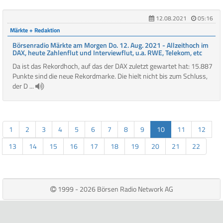
12.08.2021
05:16
Märkte + Redaktion
Börsenradio Märkte am Morgen Do. 12. Aug. 2021 - Allzeithoch im
DAX, heute Zahlenflut und Interviewflut, u.a. RWE, Telekom, etc
Da ist das Rekordhoch, auf das der DAX zuletzt gewartet hat: 15.887
Punkte sind die neue Rekordmarke. Die hielt nicht bis zum Schluss,
der D ...
1
2
3
4
5
6
7
8
9
10
11
12
13
14
15
16
17
18
19
20
21
22
1999 - 2026 Börsen Radio Network AG