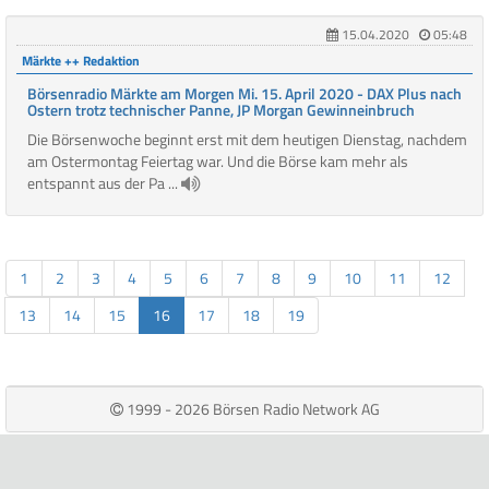
15.04.2020
05:48
Märkte ++ Redaktion
Börsenradio Märkte am Morgen Mi. 15. April 2020 - DAX Plus nach
Ostern trotz technischer Panne, JP Morgan Gewinneinbruch
Die Börsenwoche beginnt erst mit dem heutigen Dienstag, nachdem
am Ostermontag Feiertag war. Und die Börse kam mehr als
entspannt aus der Pa ...
1
2
3
4
5
6
7
8
9
10
11
12
13
14
15
16
17
18
19
1999 - 2026 Börsen Radio Network AG